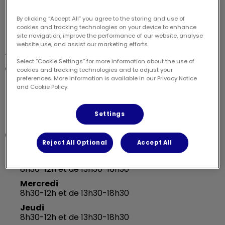
Apyvet Bourgeolles
By clicking “Accept All” you agree to the storing and use of
cookies and tracking technologies on your device to enhance
site navigation, improve the performance of our website, analyse
website use, and assist our marketing efforts.
Bourgeolles, 19270 Donzenac
Select “Cookie Settings” for more information about the use of
05 55 85 70 00
cookies and tracking technologies and to adjust your
preferences. More information is available in our Privacy Notice
and Cookie Policy.
Envoyez-nous un message
Settings
Lundi
Reject All Optional
Accept All
8h30-12h et de 13h30-18h30
Mardi
8h30-12h et de 13h30-18h30
Mercredi
8h30-12h et de 13h30-18h30
Jeudi
8h30-12h et de 13h30-18h30