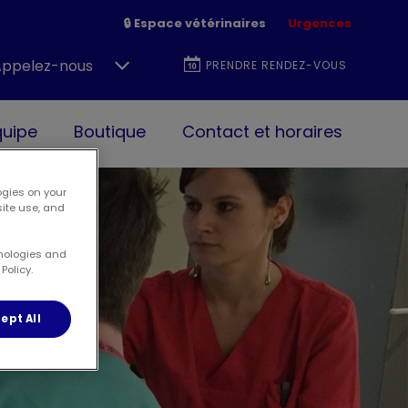
🔒 Espace vétérinaires
Urgences
Appelez-nous
PRENDRE RENDEZ-VOUS
quipe
Boutique
Contact et horaires
ogies on your
site use, and
hnologies and
Policy.
ept All