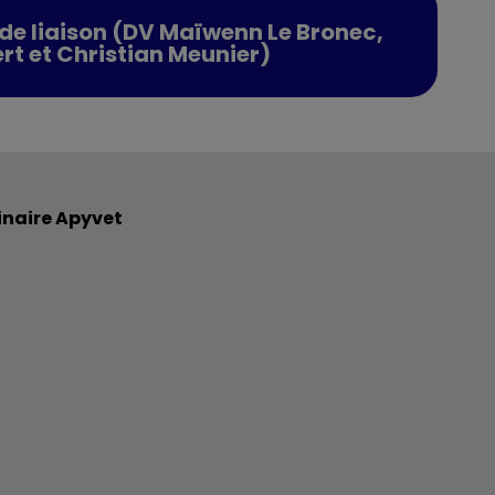
e de liaison (DV Maïwenn Le Bronec,
t et Christian Meunier)
inaire Apyvet