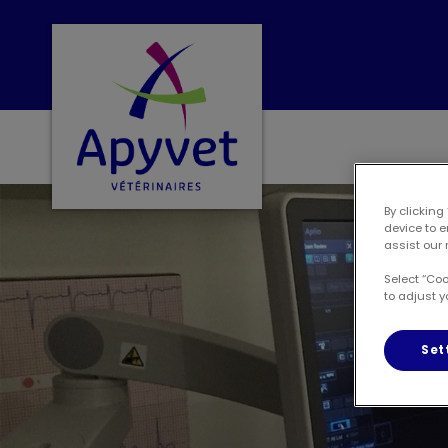
Page d'accueil de Clinique vétérinair
By clicking
device to 
assist our 
Select “Co
to adjust y
Set