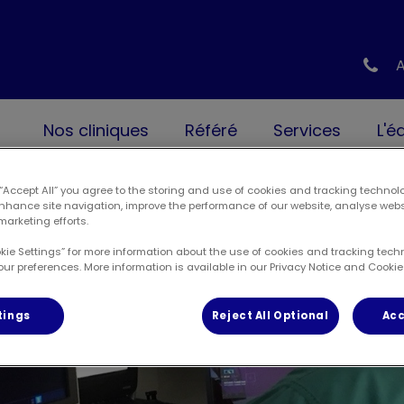
e Apyvet
Nos cliniques
Référé
Services
L'é
 “Accept All” you agree to the storing and use of cookies and tracking technol
enhance site navigation, improve the performance of our website, analyse web
marketing efforts.
okie Settings” for more information about the use of cookies and tracking tec
our preferences. More information is available in our Privacy Notice and Cookie 
tings
Reject All Optional
Acc