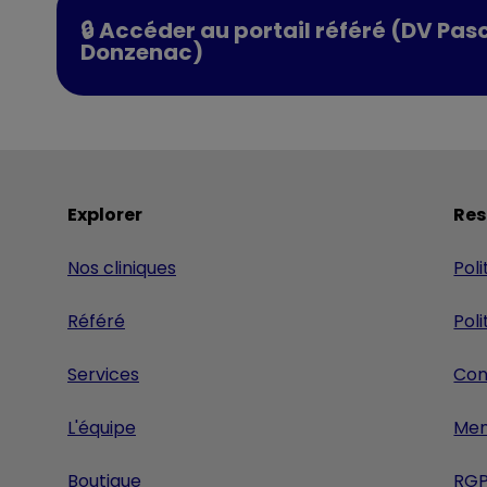
🔒 Accéder au portail référé (DV Pas
Donzenac)
Explorer
Res
Nos cliniques
Poli
Référé
Pol
Services
Con
L'équipe
Men
Boutique
RG