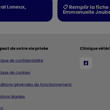
cal Loneux,
📋 Remplir la fich
Emmanuelle Jouber
pect de votre vie privée
Clinique vétér
tique de confidentialité
itique de cookies
ditions générales de fonctionnement
tions légales
PD